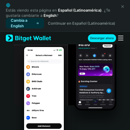
English
日本語
Estás viendo esta página en
Español (Latinoamérica)
. ¿Te
gustaría cambiarte a
English
?
Tiếng Việt
Cambia a
Continuar en Español (Latinoamérica)
Русский
English
Español (Latinoamérica)
Türkçe
Descargar ahora
Italiano
Français
Deutsch
简体中文
繁體中文
Português (Portugal)
Bahasa Indonesia
ภาษาไทย
हिन्दी
বাংলা
Español
Português (Brasil)
Español (Argentina)