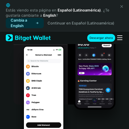
English
日本語
Estás viendo esta página en
Español (Latinoamérica)
. ¿Te
gustaría cambiarte a
English
?
Tiếng Việt
Cambia a
Continuar en Español (Latinoamérica)
Русский
English
Español (Latinoamérica)
Türkçe
Descargar ahora
Italiano
Français
Deutsch
简体中文
繁體中文
Português (Portugal)
Bahasa Indonesia
ภาษาไทย
हिन्दी
বাংলা
Español
Português (Brasil)
Español (Argentina)