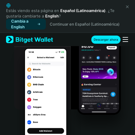
English
日本語
Estás viendo esta página en
Español (Latinoamérica)
. ¿Te
gustaría cambiarte a
English
?
Tiếng Việt
Cambia a
Continuar en Español (Latinoamérica)
Русский
English
Español (Latinoamérica)
Türkçe
Descargar ahora
Italiano
Français
Deutsch
简体中文
繁體中文
Português (Portugal)
Bahasa Indonesia
ภาษาไทย
हिन्दी
বাংলা
Español
Português (Brasil)
Español (Argentina)