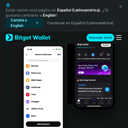
English
日本語
Estás viendo esta página en
Español (Latinoamérica)
. ¿Te
gustaría cambiarte a
English
?
Tiếng Việt
Cambia a
Continuar en Español (Latinoamérica)
Русский
English
Español (Latinoamérica)
Türkçe
Descargar ahora
Italiano
Français
Deutsch
简体中文
繁體中文
Português (Portugal)
Bahasa Indonesia
ภาษาไทย
हिन्दी
বাংলা
Español
Português (Brasil)
Español (Argentina)