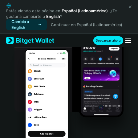
English
日本語
Estás viendo esta página en
Español (Latinoamérica)
. ¿Te
gustaría cambiarte a
English
?
Tiếng Việt
Cambia a
Continuar en Español (Latinoamérica)
Русский
English
Español (Latinoamérica)
Türkçe
Descargar ahora
Italiano
Français
Deutsch
简体中文
繁體中文
Português (Portugal)
Bahasa Indonesia
ภาษาไทย
हिन्दी
বাংলা
Español
Português (Brasil)
Español (Argentina)