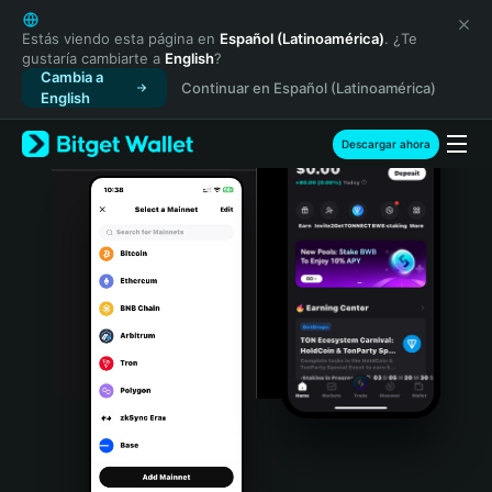
English
日本語
Estás viendo esta página en
Español (Latinoamérica)
. ¿Te
gustaría cambiarte a
English
?
Tiếng Việt
Cambia a
Continuar en Español (Latinoamérica)
Русский
English
Español (Latinoamérica)
Türkçe
Descargar ahora
Italiano
Français
Deutsch
简体中文
繁體中文
Português (Portugal)
Bahasa Indonesia
ภาษาไทย
हिन्दी
বাংলা
Español
Português (Brasil)
Español (Argentina)