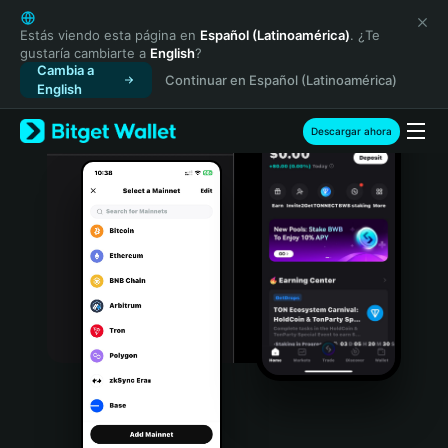
English
日本語
Estás viendo esta página en
Español (Latinoamérica)
. ¿Te
gustaría cambiarte a
English
?
Tiếng Việt
Cambia a
Continuar en Español (Latinoamérica)
Русский
English
Español (Latinoamérica)
Türkçe
Descargar ahora
Italiano
Français
Deutsch
简体中文
繁體中文
Português (Portugal)
Bahasa Indonesia
ภาษาไทย
हिन्दी
বাংলা
Español
Português (Brasil)
Español (Argentina)