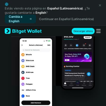
English
日本語
Estás viendo esta página en
Español (Latinoamérica)
. ¿Te
gustaría cambiarte a
English
?
Tiếng Việt
Cambia a
Continuar en Español (Latinoamérica)
Русский
English
Español (Latinoamérica)
Türkçe
Descargar ahora
Italiano
Français
Deutsch
简体中文
繁體中文
Português (Portugal)
Bahasa Indonesia
ภาษาไทย
हिन्दी
বাংলা
Español
Português (Brasil)
Español (Argentina)