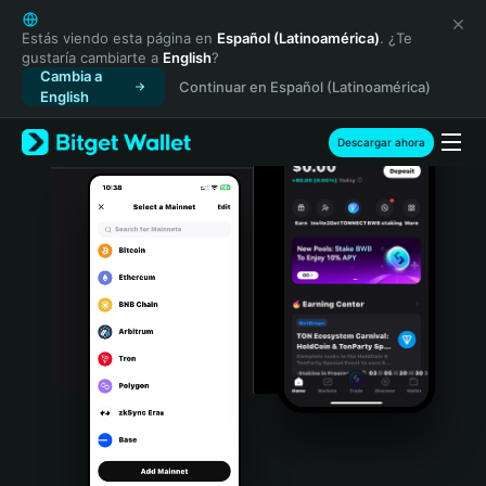
English
日本語
Estás viendo esta página en
Español (Latinoamérica)
. ¿Te
gustaría cambiarte a
English
?
Tiếng Việt
Cambia a
Continuar en Español (Latinoamérica)
Русский
English
Español (Latinoamérica)
Türkçe
Descargar ahora
Italiano
Français
Deutsch
简体中文
繁體中文
Português (Portugal)
Bahasa Indonesia
ภาษาไทย
हिन्दी
বাংলা
Español
Português (Brasil)
Español (Argentina)