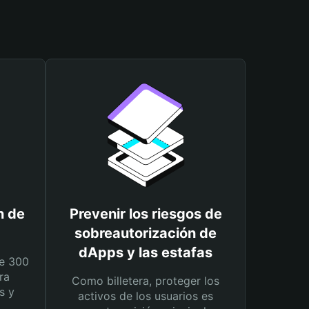
n de
Prevenir los riesgos de
sobreautorización de
dApps y las estafas
e 300
ra
Como billetera, proteger los
s y
activos de los usuarios es