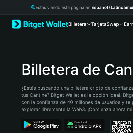
English
Estás viendo esta página en
Español (Latinoamér
日本語
Tiếng Việt
Billetera
Tarjeta
Swap
Ear
Русский
Español (Latinoamérica)
Türkçe
Italiano
Français
Deutsch
Billetera de Can
简体中文
繁體中文
Português (Portugal)
¿Estás buscando una billetera cripto de confianza
Bahasa Indonesia
tus Cantine? Bitget Wallet es la opción ideal. Bitg
ภาษาไทย
con la confianza de 40 millones de usuarios y te 
हिन्दी
explorar libremente la Web3. ¡Comienza ahora m
বাংলা
Español
Português (Brasil)
Español (Argentina)