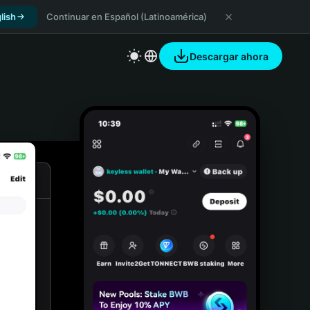
lish
Continuar en Español (Latinoamérica)
Descargar ahora