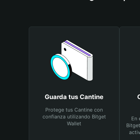
Guarda tus Cantine
Protege tus Cantine con
confianza utilizando Bitget
En 
Wallet
Bitge
acti