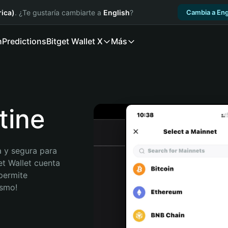
ica)
. ¿Te gustaría cambiarte a
English
?
Cambia a Eng
n
Predictions
Bitget Wallet X
Más
tine
 y segura para 
et Wallet cuenta 
permite 
ismo!