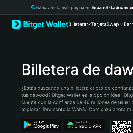
English
Estás viendo esta página en
Español (Latinoamér
日本語
Tiếng Việt
Billetera
Tarjeta
Swap
Ear
Русский
Español (Latinoamérica)
Türkçe
Italiano
Français
Deutsch
Billetera de da
简体中文
繁體中文
Português (Portugal)
¿Estás buscando una billetera cripto de confianza
Bahasa Indonesia
tus dawood? Bitget Wallet es la opción ideal. Bitge
ภาษาไทย
cuenta con la confianza de 40 millones de usuario
हिन्दी
explorar libremente la Web3. ¡Comienza ahora m
বাংলা
Español
Português (Brasil)
Español (Argentina)