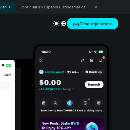
lish
Continuar en Español (Latinoamérica)
Descargar ahora