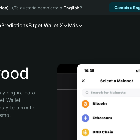
ica)
. ¿Te gustaría cambiarte a
English
?
Cambia a Eng
n
Predictions
Bitget Wallet X
Más
wood
 y segura para 
t Wallet 
s y te permite 
ismo!