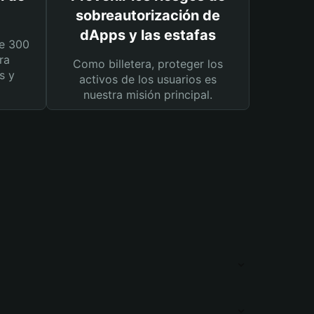
sobreautorización de
dApps y las estafas
e 300
ra
Como billetera, proteger los
s y
activos de los usuarios es
nuestra misión principal.