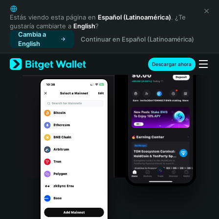
English
日本語
Estás viendo esta página en
Español (Latinoamérica)
. ¿Te
gustaría cambiarte a
English
?
Tiếng Việt
Cambia a
Continuar en Español (Latinoamérica)
Русский
English
Español (Latinoamérica)
Türkçe
Descargar ahora
Italiano
Français
Deutsch
简体中文
繁體中文
Português (Portugal)
Bahasa Indonesia
ภาษาไทย
हिन्दी
বাংলা
Español
Português (Brasil)
Español (Argentina)