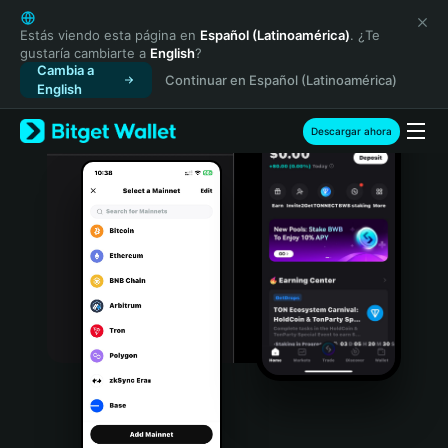
English
日本語
Estás viendo esta página en
Español (Latinoamérica)
. ¿Te
gustaría cambiarte a
English
?
Tiếng Việt
Cambia a
Continuar en Español (Latinoamérica)
Русский
English
Español (Latinoamérica)
Türkçe
Descargar ahora
Italiano
Français
Deutsch
简体中文
繁體中文
Português (Portugal)
Bahasa Indonesia
ภาษาไทย
हिन्दी
বাংলা
Español
Português (Brasil)
Español (Argentina)