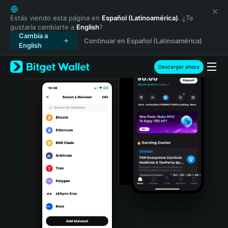
English
日本語
Estás viendo esta página en
Español (Latinoamérica)
. ¿Te
gustaría cambiarte a
English
?
Tiếng Việt
Cambia a
Continuar en Español (Latinoamérica)
Русский
English
Español (Latinoamérica)
Türkçe
Descargar ahora
Italiano
Français
Deutsch
简体中文
繁體中文
Português (Portugal)
Bahasa Indonesia
ภาษาไทย
हिन्दी
বাংলা
Español
Português (Brasil)
Español (Argentina)