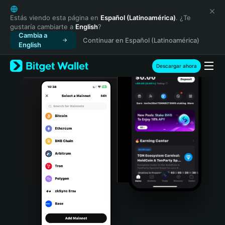
English
日本語
Estás viendo esta página en
Español (Latinoamérica)
. ¿Te
gustaría cambiarte a
English
?
Tiếng Việt
Cambia a
Continuar en Español (Latinoamérica)
Русский
English
Español (Latinoamérica)
Türkçe
Descargar ahora
Italiano
Français
Deutsch
简体中文
繁體中文
Português (Portugal)
Bahasa Indonesia
ภาษาไทย
हिन्दी
বাংলা
Español
Português (Brasil)
Español (Argentina)