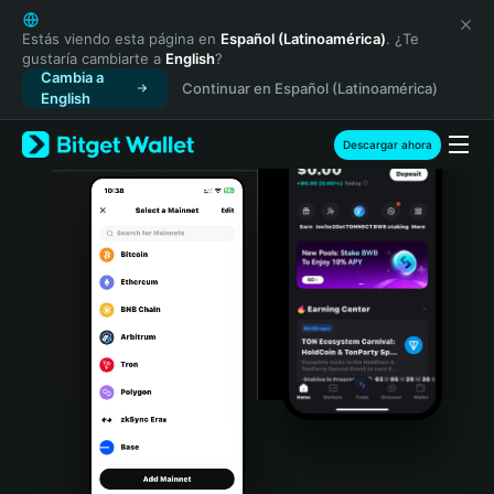
English
日本語
Estás viendo esta página en
Español (Latinoamérica)
. ¿Te
gustaría cambiarte a
English
?
Tiếng Việt
Cambia a
Continuar en Español (Latinoamérica)
Русский
English
Español (Latinoamérica)
Türkçe
Descargar ahora
Italiano
Français
Deutsch
简体中文
繁體中文
Português (Portugal)
Bahasa Indonesia
ภาษาไทย
हिन्दी
বাংলা
Español
Português (Brasil)
Español (Argentina)