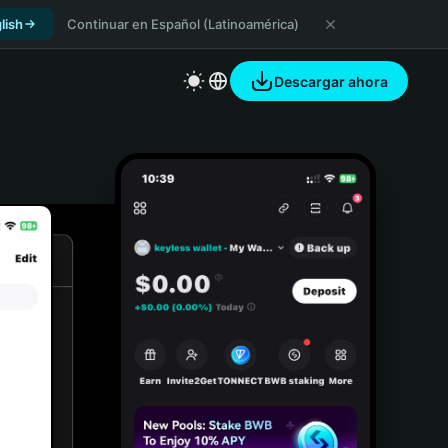
lish
Continuar en Español (Latinoamérica)
Descargar ahora