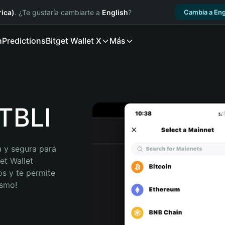
ica)
. ¿Te gustaría cambiarte a
English
?
Cambia a Eng
n
Predictions
Bitget Wallet X
Más
RTBLI
 y segura para 
et Wallet 
s y te permite 
ismo!