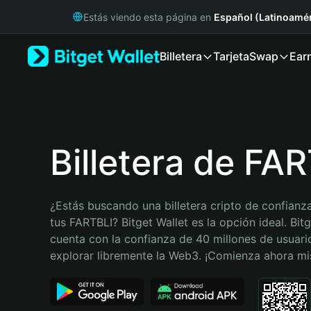
English
Estás viendo esta página en
Español (Latinoamér
日本語
Tiếng Việt
Billetera
Tarjeta
Swap
Ear
Русский
Español (Latinoamérica)
Türkçe
Italiano
Français
Deutsch
Billetera de FA
简体中文
繁體中文
Português (Portugal)
¿Estás buscando una billetera cripto de confianza
Bahasa Indonesia
tus FARTBLI? Bitget Wallet es la opción ideal. Bitg
ภาษาไทย
cuenta con la confianza de 40 millones de usuario
हिन्दी
explorar libremente la Web3. ¡Comienza ahora m
বাংলা
Español
Português (Brasil)
Español (Argentina)