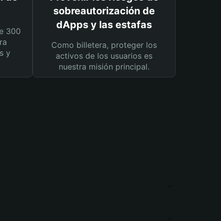
sobreautorización de
dApps y las estafas
e 300
ra
Como billetera, proteger los
s y
activos de los usuarios es
nuestra misión principal.