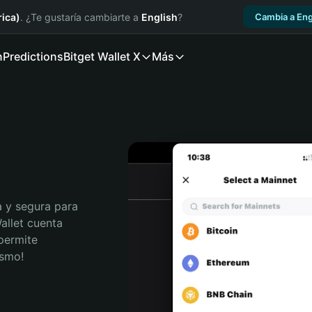
ica)
. ¿Te gustaría cambiarte a
English
?
Cambia a Eng
n
Predictions
Bitget Wallet X
Más
 y segura para 
allet cuenta 
permite 
ismo!