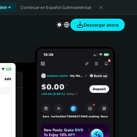
lish
Continuar en Español (Latinoamérica)
Descargar ahora