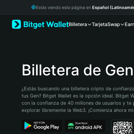
English
Estás viendo esta página en
Español (Latinoamér
日本語
Tiếng Việt
Billetera
Tarjeta
Swap
Ear
Русский
Español (Latinoamérica)
Türkçe
Italiano
Français
Deutsch
Billetera de Gen
简体中文
繁體中文
Português (Portugal)
¿Estás buscando una billetera cripto de confianza
Bahasa Indonesia
tus Gen? Bitget Wallet es la opción ideal. Bitget W
ภาษาไทย
con la confianza de 40 millones de usuarios y te 
हिन्दी
explorar libremente la Web3. ¡Comienza ahora m
বাংলা
Español
Português (Brasil)
Español (Argentina)