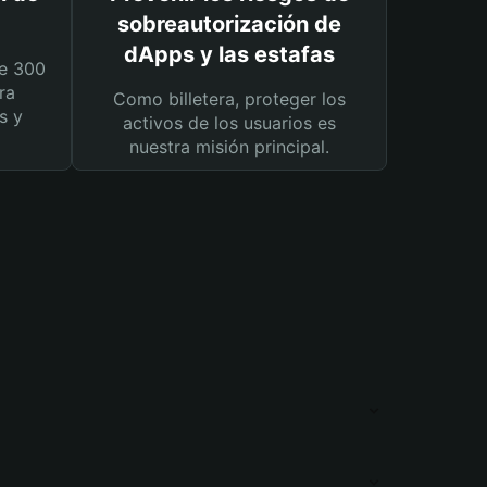
sobreautorización de
dApps y las estafas
e 300
ra
Como billetera, proteger los
s y
activos de los usuarios es
nuestra misión principal.