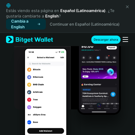
English
日本語
Estás viendo esta página en
Español (Latinoamérica)
. ¿Te
gustaría cambiarte a
English
?
Tiếng Việt
Cambia a
Continuar en Español (Latinoamérica)
Русский
English
Español (Latinoamérica)
Türkçe
Descargar ahora
Italiano
Français
Deutsch
简体中文
繁體中文
Português (Portugal)
Bahasa Indonesia
ภาษาไทย
हिन्दी
বাংলা
Español
Português (Brasil)
Español (Argentina)