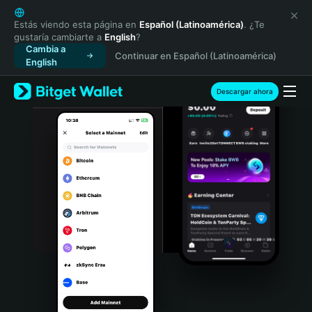
English
日本語
Estás viendo esta página en
Español (Latinoamérica)
. ¿Te
gustaría cambiarte a
English
?
Tiếng Việt
Cambia a
Continuar en Español (Latinoamérica)
Русский
English
Español (Latinoamérica)
Türkçe
Descargar ahora
Italiano
Français
Deutsch
简体中文
繁體中文
Português (Portugal)
Bahasa Indonesia
ภาษาไทย
हिन्दी
বাংলা
Español
Português (Brasil)
Español (Argentina)