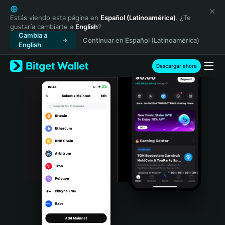
English
日本語
Estás viendo esta página en
Español (Latinoamérica)
. ¿Te
gustaría cambiarte a
English
?
Tiếng Việt
Cambia a
Continuar en Español (Latinoamérica)
Русский
English
Español (Latinoamérica)
Türkçe
Descargar ahora
Italiano
Français
Deutsch
简体中文
繁體中文
Português (Portugal)
Bahasa Indonesia
ภาษาไทย
हिन्दी
বাংলা
Español
Português (Brasil)
Español (Argentina)