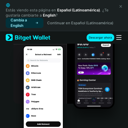
English
日本語
Estás viendo esta página en
Español (Latinoamérica)
. ¿Te
gustaría cambiarte a
English
?
Tiếng Việt
Cambia a
Continuar en Español (Latinoamérica)
Русский
English
Español (Latinoamérica)
Türkçe
Descargar ahora
Italiano
Français
Deutsch
简体中文
繁體中文
Português (Portugal)
Bahasa Indonesia
ภาษาไทย
हिन्दी
বাংলা
Español
Português (Brasil)
Español (Argentina)