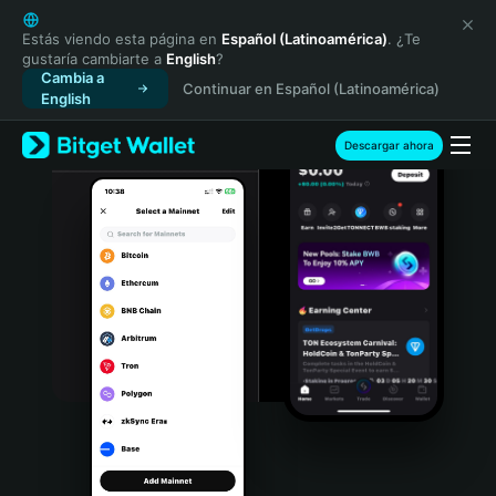
English
日本語
Estás viendo esta página en
Español (Latinoamérica)
. ¿Te
gustaría cambiarte a
English
?
Tiếng Việt
Cambia a
Continuar en Español (Latinoamérica)
Русский
English
Español (Latinoamérica)
Türkçe
Descargar ahora
Italiano
Français
Deutsch
简体中文
繁體中文
Português (Portugal)
Bahasa Indonesia
ภาษาไทย
हिन्दी
বাংলা
Español
Português (Brasil)
Español (Argentina)