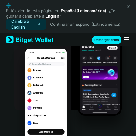
English
日本語
Estás viendo esta página en
Español (Latinoamérica)
. ¿Te
gustaría cambiarte a
English
?
Tiếng Việt
Cambia a
Continuar en Español (Latinoamérica)
Русский
English
Español (Latinoamérica)
Türkçe
Descargar ahora
Italiano
Français
Deutsch
简体中文
繁體中文
Português (Portugal)
Bahasa Indonesia
ภาษาไทย
हिन्दी
বাংলা
Español
Português (Brasil)
Español (Argentina)