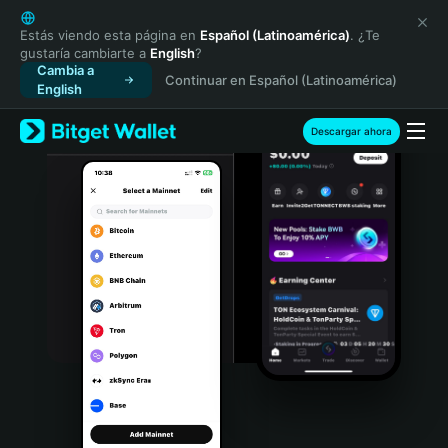
English
日本語
Estás viendo esta página en
Español (Latinoamérica)
. ¿Te
gustaría cambiarte a
English
?
Tiếng Việt
Cambia a
Continuar en Español (Latinoamérica)
Русский
English
Español (Latinoamérica)
Türkçe
Descargar ahora
Italiano
Français
Deutsch
简体中文
繁體中文
Português (Portugal)
Bahasa Indonesia
ภาษาไทย
हिन्दी
বাংলা
Español
Português (Brasil)
Español (Argentina)