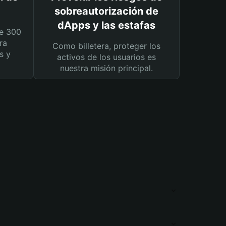
sobreautorización de
dApps y las estafas
e 300
ra
Como billetera, proteger los
s y
activos de los usuarios es
nuestra misión principal.