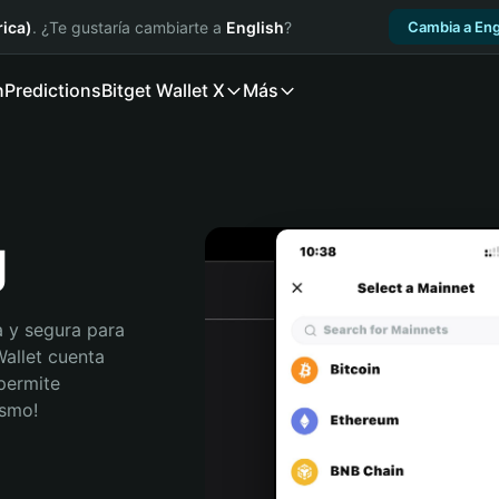
ica)
. ¿Te gustaría cambiarte a
English
?
Cambia a Eng
n
Predictions
Bitget Wallet X
Más
g
 y segura para 
allet cuenta 
permite 
ismo!