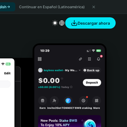
lish
Continuar en Español (Latinoamérica)
Descargar ahora