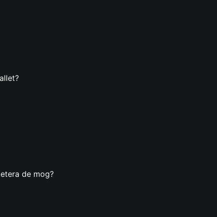
llet?
lletera de mog?