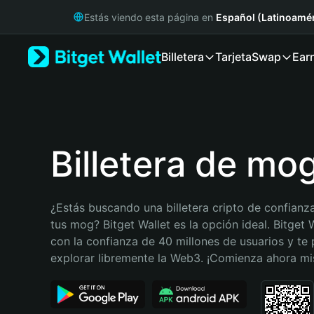
English
Estás viendo esta página en
Español (Latinoamér
日本語
Tiếng Việt
Billetera
Tarjeta
Swap
Ear
Русский
Español (Latinoamérica)
Türkçe
Italiano
Français
Deutsch
Billetera de mo
简体中文
繁體中文
Português (Portugal)
¿Estás buscando una billetera cripto de confianza
Bahasa Indonesia
tus mog? Bitget Wallet es la opción ideal. Bitget W
ภาษาไทย
con la confianza de 40 millones de usuarios y te 
हिन्दी
explorar libremente la Web3. ¡Comienza ahora m
বাংলা
Español
Português (Brasil)
Español (Argentina)