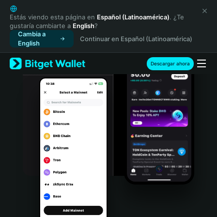
English
日本語
Estás viendo esta página en
Español (Latinoamérica)
. ¿Te
gustaría cambiarte a
English
?
Tiếng Việt
Cambia a
Continuar en Español (Latinoamérica)
Русский
English
Español (Latinoamérica)
Türkçe
Descargar ahora
Italiano
Français
Deutsch
简体中文
繁體中文
Português (Portugal)
Bahasa Indonesia
ภาษาไทย
हिन्दी
বাংলা
Español
Português (Brasil)
Español (Argentina)