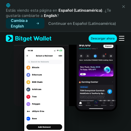
English
日本語
Estás viendo esta página en
Español (Latinoamérica)
. ¿Te
gustaría cambiarte a
English
?
Tiếng Việt
Cambia a
Continuar en Español (Latinoamérica)
Русский
English
Español (Latinoamérica)
Türkçe
Descargar ahora
Italiano
Français
Deutsch
简体中文
繁體中文
Português (Portugal)
Bahasa Indonesia
ภาษาไทย
हिन्दी
বাংলা
Español
Português (Brasil)
Español (Argentina)