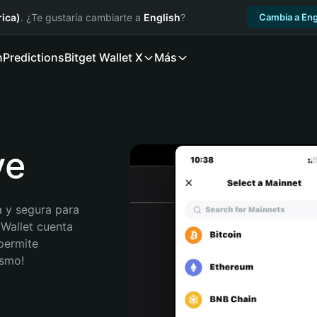
ica)
. ¿Te gustaría cambiarte a
English
?
Cambia a Eng
n
Predictions
Bitget Wallet X
Más
ve
 y segura para 
 Wallet cuenta 
permite 
ismo!