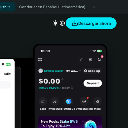
lish
Continuar en Español (Latinoamérica)
Descargar ahora