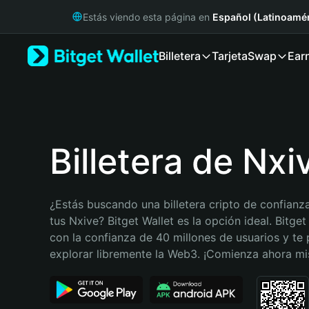
English
Estás viendo esta página en
Español (Latinoamér
日本語
Tiếng Việt
Billetera
Tarjeta
Swap
Ear
Русский
Español (Latinoamérica)
Türkçe
Italiano
Français
Deutsch
Billetera de Nxi
简体中文
繁體中文
Português (Portugal)
¿Estás buscando una billetera cripto de confianza
Bahasa Indonesia
tus Nxive? Bitget Wallet es la opción ideal. Bitget
ภาษาไทย
con la confianza de 40 millones de usuarios y te 
हिन्दी
explorar libremente la Web3. ¡Comienza ahora m
বাংলা
Español
Português (Brasil)
Español (Argentina)