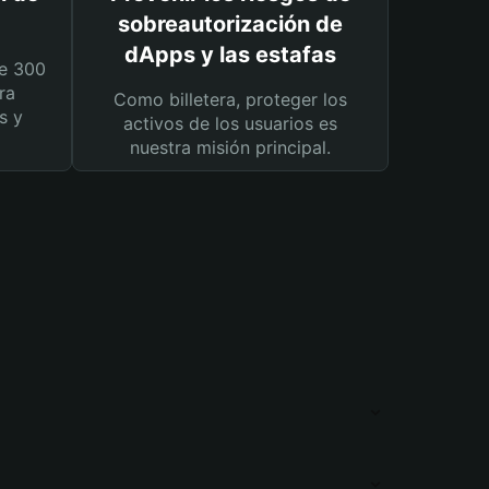
sobreautorización de
dApps y las estafas
e 300
ra
Como billetera, proteger los
s y
activos de los usuarios es
nuestra misión principal.