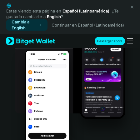
English
日本語
Estás viendo esta página en
Español (Latinoamérica)
. ¿Te
gustaría cambiarte a
English
?
Tiếng Việt
Cambia a
Continuar en Español (Latinoamérica)
Русский
English
Español (Latinoamérica)
Türkçe
Descargar ahora
Italiano
Français
Deutsch
简体中文
繁體中文
Português (Portugal)
Bahasa Indonesia
ภาษาไทย
हिन्दी
বাংলা
Español
Português (Brasil)
Español (Argentina)