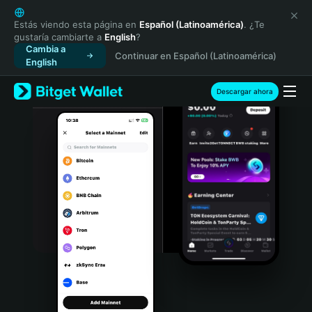
English
日本語
Estás viendo esta página en
Español (Latinoamérica)
. ¿Te
gustaría cambiarte a
English
?
Tiếng Việt
Cambia a
Continuar en Español (Latinoamérica)
Русский
English
Español (Latinoamérica)
Türkçe
Descargar ahora
Italiano
Français
Deutsch
简体中文
繁體中文
Português (Portugal)
Bahasa Indonesia
ภาษาไทย
हिन्दी
বাংলা
Español
Português (Brasil)
Español (Argentina)