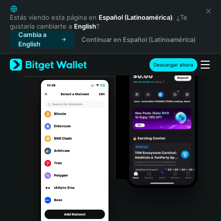
English
日本語
Estás viendo esta página en
Español (Latinoamérica)
. ¿Te
gustaría cambiarte a
English
?
Tiếng Việt
Cambia a
Continuar en Español (Latinoamérica)
Русский
English
Español (Latinoamérica)
Türkçe
Descargar ahora
Italiano
Français
Deutsch
简体中文
繁體中文
Português (Portugal)
Bahasa Indonesia
ภาษาไทย
हिन्दी
বাংলা
Español
Português (Brasil)
Español (Argentina)