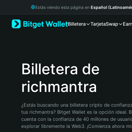
English
Estás viendo esta página en
Español (Latinoamér
日本語
Tiếng Việt
Billetera
Tarjeta
Swap
Ear
Русский
Español (Latinoamérica)
Türkçe
Italiano
Français
Deutsch
Billetera de
简体中文
繁體中文
richmantra
Português (Portugal)
Bahasa Indonesia
ภาษาไทย
हिन्दी
¿Estás buscando una billetera cripto de confianza
বাংলা
tus richmantra? Bitget Wallet es la opción ideal. Bi
Español
cuenta con la confianza de 40 millones de usuario
Português (Brasil)
explorar libremente la Web3. ¡Comienza ahora m
Español (Argentina)