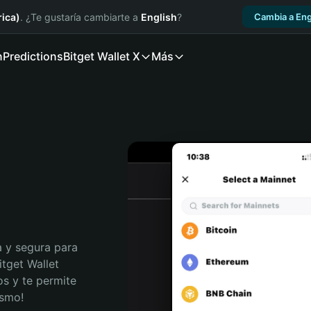
ica)
. ¿Te gustaría cambiarte a
English
?
Cambia a Eng
n
Predictions
Bitget Wallet X
Más
 y segura para 
tget Wallet 
s y te permite 
ismo!