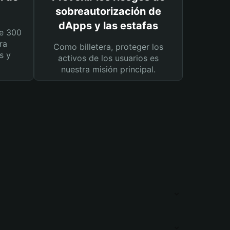
sobreautorización de
dApps y las estafas
e 300
ra
Como billetera, proteger los
s y
activos de los usuarios es
nuestra misión principal.