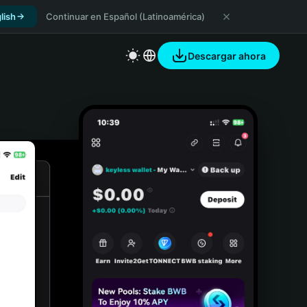
lish
Continuar en Español (Latinoamérica)
Descargar ahora