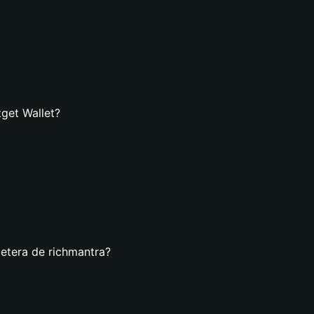
tget Wallet?
letera de richmantra?