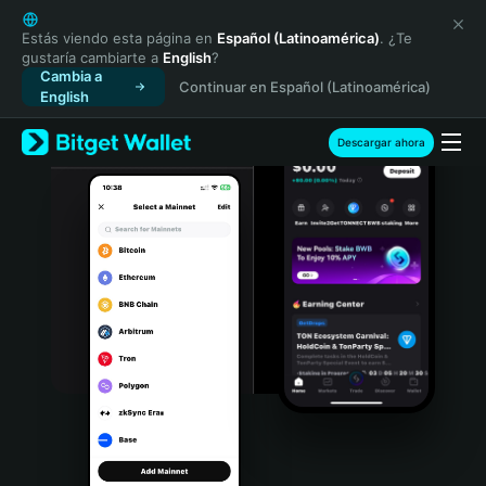
English
日本語
Estás viendo esta página en
Español (Latinoamérica)
. ¿Te
gustaría cambiarte a
English
?
Tiếng Việt
Cambia a
Continuar en Español (Latinoamérica)
Русский
English
Español (Latinoamérica)
Türkçe
Descargar ahora
Italiano
Français
Deutsch
简体中文
繁體中文
Português (Portugal)
Bahasa Indonesia
ภาษาไทย
हिन्दी
বাংলা
Español
Português (Brasil)
Español (Argentina)