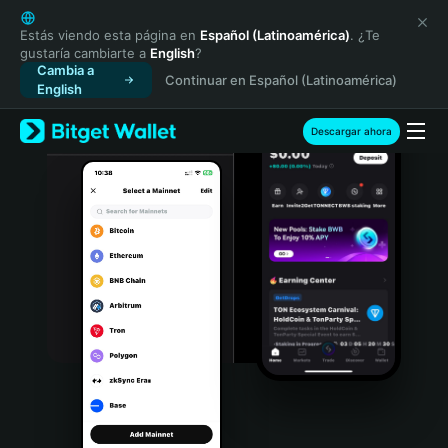
English
日本語
Estás viendo esta página en
Español (Latinoamérica)
. ¿Te
gustaría cambiarte a
English
?
Tiếng Việt
Cambia a
Continuar en Español (Latinoamérica)
Русский
English
Español (Latinoamérica)
Türkçe
Descargar ahora
Italiano
Français
Deutsch
简体中文
繁體中文
Português (Portugal)
Bahasa Indonesia
ภาษาไทย
हिन्दी
বাংলা
Español
Português (Brasil)
Español (Argentina)