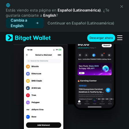
English
日本語
Estás viendo esta página en
Español (Latinoamérica)
. ¿Te
gustaría cambiarte a
English
?
Tiếng Việt
Cambia a
Continuar en Español (Latinoamérica)
Русский
English
Español (Latinoamérica)
Türkçe
Descargar ahora
Italiano
Français
Deutsch
简体中文
繁體中文
Português (Portugal)
Bahasa Indonesia
ภาษาไทย
हिन्दी
বাংলা
Español
Português (Brasil)
Español (Argentina)