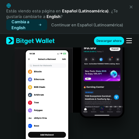
English
日本語
Estás viendo esta página en
Español (Latinoamérica)
. ¿Te
gustaría cambiarte a
English
?
Tiếng Việt
Cambia a
Continuar en Español (Latinoamérica)
Русский
English
Español (Latinoamérica)
Türkçe
Descargar ahora
Italiano
Français
Deutsch
简体中文
繁體中文
Português (Portugal)
Bahasa Indonesia
ภาษาไทย
हिन्दी
বাংলা
Español
Português (Brasil)
Español (Argentina)