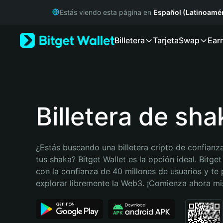
English
Estás viendo esta página en
Español (Latinoamér
日本語
Tiếng Việt
Billetera
Tarjeta
Swap
Ear
Русский
Español (Latinoamérica)
Türkçe
Italiano
Français
Deutsch
Billetera de sha
简体中文
繁體中文
Português (Portugal)
¿Estás buscando una billetera cripto de confianza
Bahasa Indonesia
tus shaka? Bitget Wallet es la opción ideal. Bitget
ภาษาไทย
con la confianza de 40 millones de usuarios y te 
हिन्दी
explorar libremente la Web3. ¡Comienza ahora m
বাংলা
Español
Português (Brasil)
Español (Argentina)