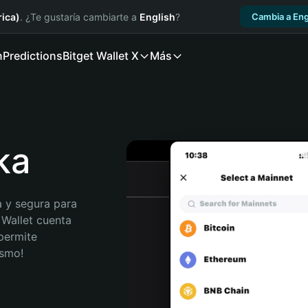
ica)
. ¿Te gustaría cambiarte a
English
?
Cambia a Eng
n
Predictions
Bitget Wallet X
Más
ka
 y segura para 
 Wallet cuenta 
permite 
ismo!