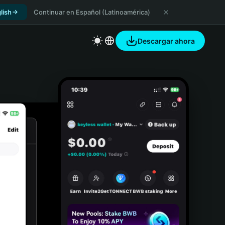
lish
Continuar en Español (Latinoamérica)
Descargar ahora