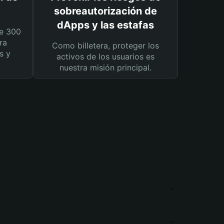
sobreautorización de
dApps y las estafas
e 300
ra
Como billetera, proteger los
s y
activos de los usuarios es
nuestra misión principal.