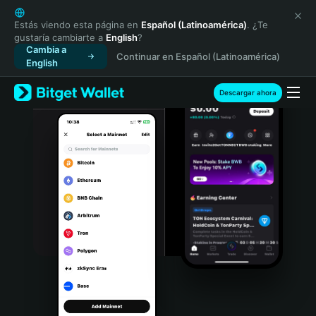
English
日本語
Estás viendo esta página en
Español (Latinoamérica)
. ¿Te
gustaría cambiarte a
English
?
Tiếng Việt
Cambia a
Continuar en Español (Latinoamérica)
Русский
English
Español (Latinoamérica)
Türkçe
Descargar ahora
Italiano
Français
Deutsch
简体中文
繁體中文
Português (Portugal)
Bahasa Indonesia
ภาษาไทย
हिन्दी
বাংলা
Español
Português (Brasil)
Español (Argentina)