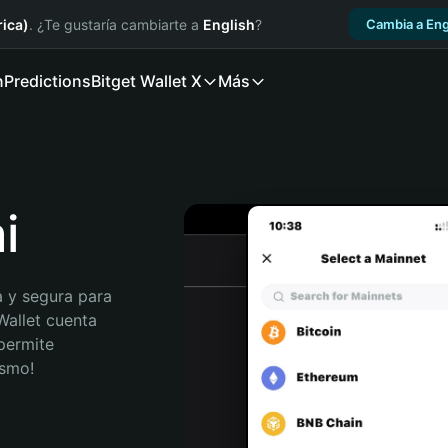
ica)
. ¿Te gustaría cambiarte a
English
?
Cambia a Eng
n
Predictions
Bitget Wallet X
Más
i
 y segura para 
Wallet cuenta 
permite 
ismo!