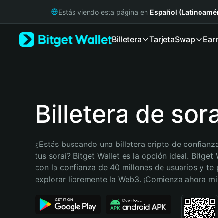
English
Estás viendo esta página en
Español (Latinoamér
日本語
Tiếng Việt
Billetera
Tarjeta
Swap
Ear
Русский
Español (Latinoamérica)
Türkçe
Italiano
Français
Deutsch
Billetera de sora
简体中文
繁體中文
Português (Portugal)
¿Estás buscando una billetera cripto de confianza
Bahasa Indonesia
tus sorai? Bitget Wallet es la opción ideal. Bitget 
ภาษาไทย
con la confianza de 40 millones de usuarios y te 
हिन्दी
explorar libremente la Web3. ¡Comienza ahora m
বাংলা
Español
Português (Brasil)
Español (Argentina)