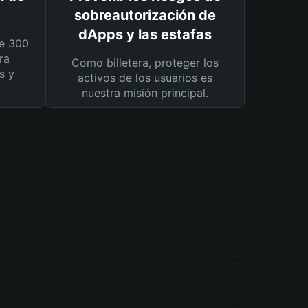
sobreautorización de
dApps y las estafas
e 300
ra
Como billetera, proteger los
s y
activos de los usuarios es
nuestra misión principal.