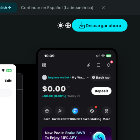
lish
Continuar en Español (Latinoamérica)
Descargar ahora