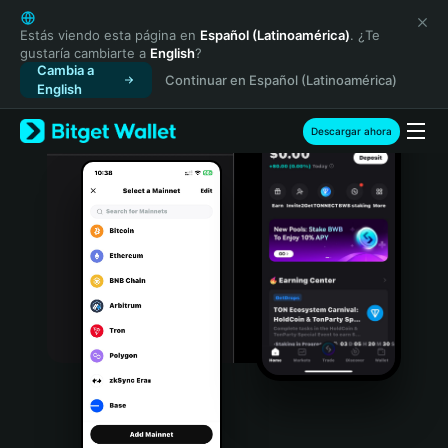
English
日本語
Estás viendo esta página en
Español (Latinoamérica)
. ¿Te
gustaría cambiarte a
English
?
Tiếng Việt
Cambia a
Continuar en Español (Latinoamérica)
Русский
English
Español (Latinoamérica)
Türkçe
Descargar ahora
Italiano
Français
Deutsch
简体中文
繁體中文
Português (Portugal)
Bahasa Indonesia
ภาษาไทย
हिन्दी
বাংলা
Español
Português (Brasil)
Español (Argentina)