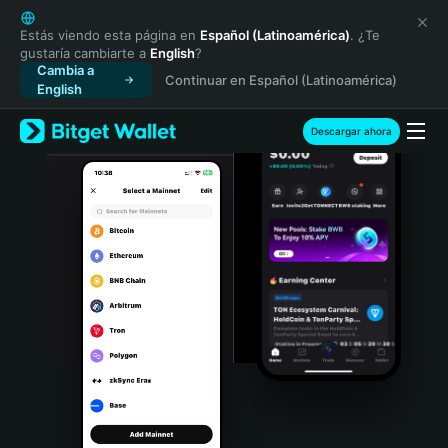
English
日本語
Estás viendo esta página en
Español (Latinoamérica)
. ¿Te
gustaría cambiarte a
English
?
Tiếng Việt
Cambia a
Continuar en Español (Latinoamérica)
Русский
English
Español (Latinoamérica)
Türkçe
Descargar ahora
Italiano
Français
Deutsch
简体中文
繁體中文
Português (Portugal)
Bahasa Indonesia
ภาษาไทย
हिन्दी
বাংলা
Español
Português (Brasil)
Español (Argentina)