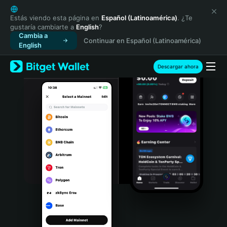
English
日本語
Estás viendo esta página en
Español (Latinoamérica)
. ¿Te
gustaría cambiarte a
English
?
Tiếng Việt
Cambia a
Continuar en Español (Latinoamérica)
Русский
English
Español (Latinoamérica)
Türkçe
Descargar ahora
Italiano
Français
Deutsch
简体中文
繁體中文
Português (Portugal)
Bahasa Indonesia
ภาษาไทย
हिन्दी
বাংলা
Español
Português (Brasil)
Español (Argentina)