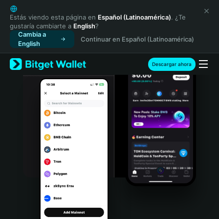
English
日本語
Estás viendo esta página en
Español (Latinoamérica)
. ¿Te
gustaría cambiarte a
English
?
Tiếng Việt
Cambia a
Continuar en Español (Latinoamérica)
Русский
English
Español (Latinoamérica)
Türkçe
Descargar ahora
Italiano
Français
Deutsch
简体中文
繁體中文
Português (Portugal)
Bahasa Indonesia
ภาษาไทย
हिन्दी
বাংলা
Español
Português (Brasil)
Español (Argentina)