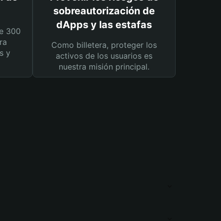
sobreautorización de
dApps y las estafas
e 300
ra
Como billetera, proteger los
s y
activos de los usuarios es
nuestra misión principal.