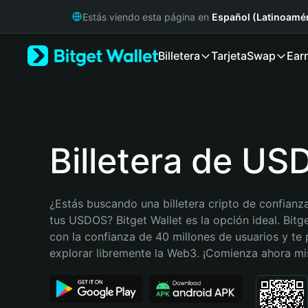
English
Estás viendo esta página en
Español (Latinoamér
日本語
Tiếng Việt
Billetera
Tarjeta
Swap
Ear
Русский
Español (Latinoamérica)
Türkçe
Italiano
Français
Deutsch
Billetera de U
简体中文
繁體中文
Português (Portugal)
¿Estás buscando una billetera cripto de confianza
Bahasa Indonesia
tus USDOS? Bitget Wallet es la opción ideal. Bitge
ภาษาไทย
con la confianza de 40 millones de usuarios y te 
हिन्दी
explorar libremente la Web3. ¡Comienza ahora m
বাংলা
Español
Português (Brasil)
Español (Argentina)