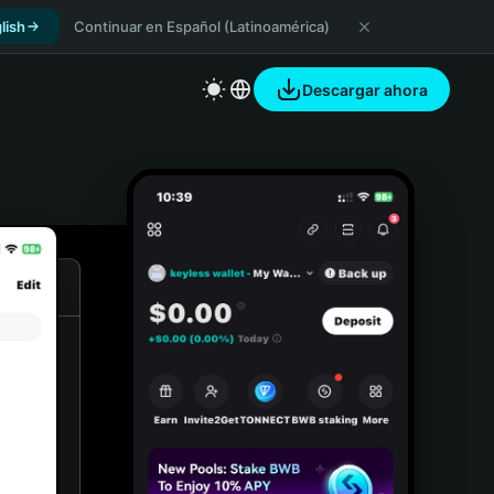
lish
Continuar en Español (Latinoamérica)
Descargar ahora