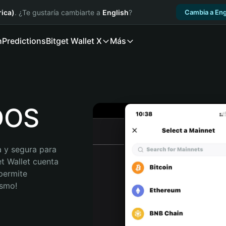
ica)
. ¿Te gustaría cambiarte a
English
?
Cambia a Eng
n
Predictions
Bitget Wallet X
Más
SDOS
 y segura para 
t Wallet cuenta 
permite 
ismo!