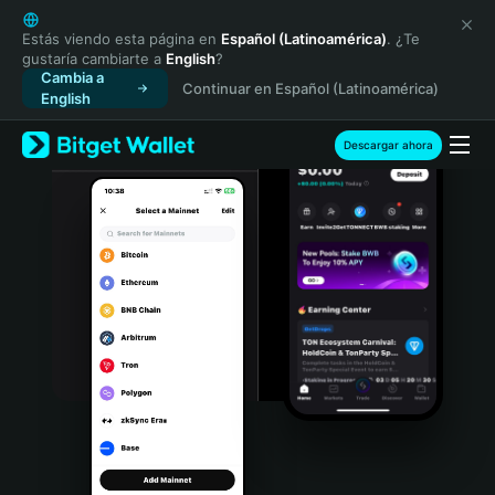
English
日本語
Estás viendo esta página en
Español (Latinoamérica)
. ¿Te
gustaría cambiarte a
English
?
Tiếng Việt
Cambia a
Continuar en Español (Latinoamérica)
Русский
English
Español (Latinoamérica)
Türkçe
Descargar ahora
Italiano
Français
Deutsch
简体中文
繁體中文
Português (Portugal)
Bahasa Indonesia
ภาษาไทย
हिन्दी
বাংলা
Español
Português (Brasil)
Español (Argentina)