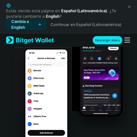
English
日本語
Estás viendo esta página en
Español (Latinoamérica)
. ¿Te
gustaría cambiarte a
English
?
Tiếng Việt
Cambia a
Continuar en Español (Latinoamérica)
Русский
English
Español (Latinoamérica)
Türkçe
Descargar ahora
Italiano
Français
Deutsch
简体中文
繁體中文
Português (Portugal)
Bahasa Indonesia
ภาษาไทย
हिन्दी
বাংলা
Español
Português (Brasil)
Español (Argentina)