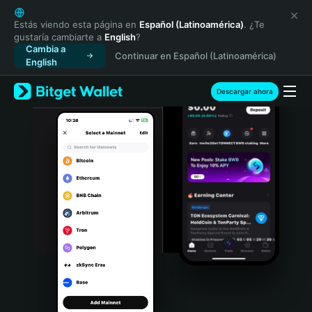
English
日本語
Estás viendo esta página en
Español (Latinoamérica)
. ¿Te
gustaría cambiarte a
English
?
Tiếng Việt
Cambia a
Continuar en Español (Latinoamérica)
Русский
English
Español (Latinoamérica)
Türkçe
Descargar ahora
Italiano
Français
Deutsch
简体中文
繁體中文
Português (Portugal)
Bahasa Indonesia
ภาษาไทย
हिन्दी
বাংলা
Español
Português (Brasil)
Español (Argentina)