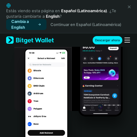
English
日本語
Estás viendo esta página en
Español (Latinoamérica)
. ¿Te
gustaría cambiarte a
English
?
Tiếng Việt
Cambia a
Continuar en Español (Latinoamérica)
Русский
English
Español (Latinoamérica)
Türkçe
Descargar ahora
Italiano
Français
Deutsch
简体中文
繁體中文
Português (Portugal)
Bahasa Indonesia
ภาษาไทย
हिन्दी
বাংলা
Español
Português (Brasil)
Español (Argentina)