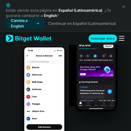
English
日本語
Estás viendo esta página en
Español (Latinoamérica)
. ¿Te
gustaría cambiarte a
English
?
Tiếng Việt
Cambia a
Continuar en Español (Latinoamérica)
Русский
English
Español (Latinoamérica)
Türkçe
Descargar ahora
Italiano
Français
Deutsch
简体中文
繁體中文
Português (Portugal)
Bahasa Indonesia
ภาษาไทย
हिन्दी
বাংলা
Español
Português (Brasil)
Español (Argentina)